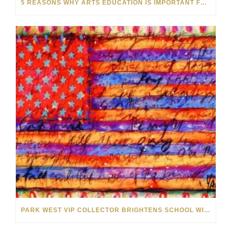
5 REASONS WHY ARTS EDUCATION IS IMPORTANT FOR EVERYONE
PARK WEST VIP COLLECTOR BRIGHTENS SCHOOL WITH ARTWORK