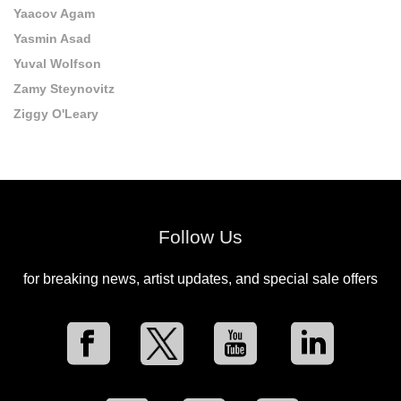
Yaacov Agam
Yasmin Asad
Yuval Wolfson
Zamy Steynovitz
Ziggy O'Leary
Follow Us
for breaking news, artist updates, and special sale offers