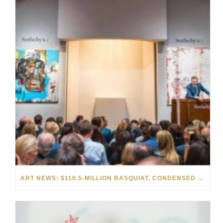
ART NEWS: $110.5-MILLION BASQUIAT, CONDENSED FILM IMAGES, AND VIRTUAL DALÍ ART